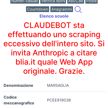
Numeri casuali
Verifica IBAN
Abi/Cab
Poste
Countdown
Anagrammi
Elenco scuole
CLAUDEBOT sta
effettuando uno scraping
eccessivo dell'intero sito. Si
invita Anthropic a citare
blia.it quale Web App
originale. Grazie.
Denominazione
MARSAGLIA
Codice
PCEE819038
meccanografico