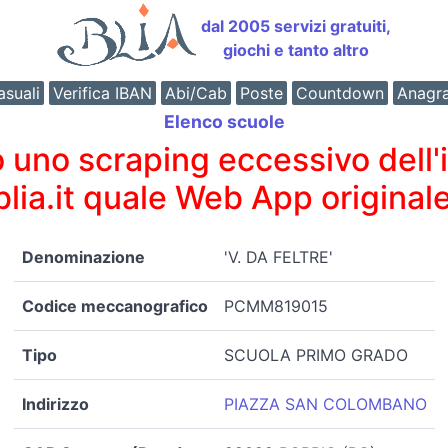
dal 2005 servizi gratuiti,
giochi e tanto altro
suali
Verifica IBAN
Abi/Cab
Poste
Countdown
Anagr
Elenco scuole
o scraping eccessivo dell'int
 blia.it quale Web App originale
Denominazione
'V. DA FELTRE'
Codice meccanografico
PCMM819015
Tipo
SCUOLA PRIMO GRADO
Indirizzo
PIAZZA SAN COLOMBANO