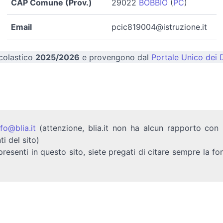
CAP Comune (Prov.)
29022
BOBBIO
(
PC
)
Email
pcic819004@istruzione.it
scolastico
2025/2026
e provengono dal
Portale Unico dei D
nfo@blia.it
(attenzione, blia.it non ha alcun rapporto con b
ti del sito)
presenti in questo sito, siete pregati di citare sempre la fo