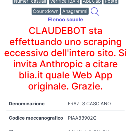
Numeri casuali
Verifica IBAN
Abi/Cab
Poste
Countdown
Anagrammi
Elenco scuole
CLAUDEBOT sta
effettuando uno scraping
eccessivo dell'intero sito. Si
invita Anthropic a citare
blia.it quale Web App
originale. Grazie.
Denominazione
FRAZ. S.CASCIANO
Codice meccanografico
PIAA83902Q