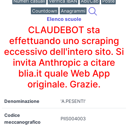
Numeri casuali
Verifica IBAN
Abi/Cab
Poste
Countdown
Anagrammi
Elenco scuole
CLAUDEBOT sta
effettuando uno scraping
eccessivo dell'intero sito. Si
invita Anthropic a citare
blia.it quale Web App
originale. Grazie.
Denominazione
'A.PESENTI'
Codice
PIIS004003
meccanografico