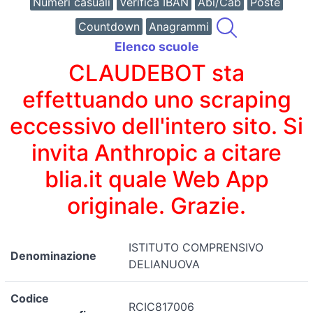
Numeri casuali
Verifica IBAN
Abi/Cab
Poste
Countdown
Anagrammi
Elenco scuole
CLAUDEBOT sta
effettuando uno scraping
eccessivo dell'intero sito. Si
invita Anthropic a citare
blia.it quale Web App
originale. Grazie.
ISTITUTO COMPRENSIVO
Denominazione
DELIANUOVA
Codice
RCIC817006