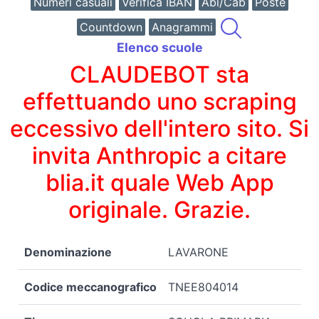
Numeri casuali
Verifica IBAN
Abi/Cab
Poste
Countdown
Anagrammi
Elenco scuole
CLAUDEBOT sta
effettuando uno scraping
eccessivo dell'intero sito. Si
invita Anthropic a citare
blia.it quale Web App
originale. Grazie.
Denominazione
LAVARONE
Codice meccanografico
TNEE804014