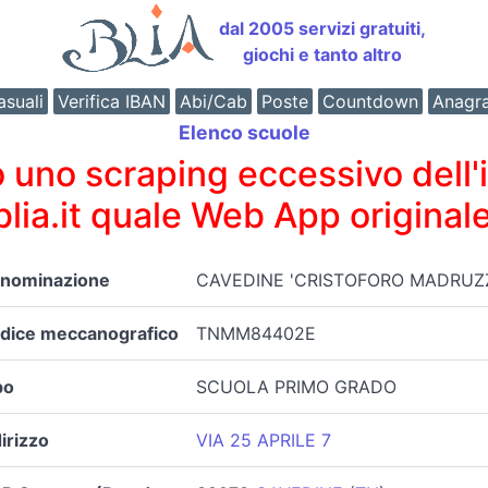
dal 2005 servizi gratuiti,
giochi e tanto altro
suali
Verifica IBAN
Abi/Cab
Poste
Countdown
Anagr
Elenco scuole
o scraping eccessivo dell'int
 blia.it quale Web App originale
nominazione
CAVEDINE 'CRISTOFORO MADRUZ
dice meccanografico
TNMM84402E
po
SCUOLA PRIMO GRADO
dirizzo
VIA 25 APRILE 7