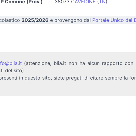
P Comune (Prov.)
38073
CAVEDINE
(
TN
)
scolastico
2025/2026
e provengono dal
Portale Unico dei D
nfo@blia.it
(attenzione, blia.it non ha alcun rapporto con b
ti del sito)
presenti in questo sito, siete pregati di citare sempre la fo