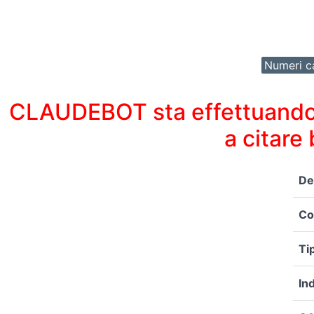
Numeri ca
CLAUDEBOT sta effettuando un
a citare
De
Co
Ti
In