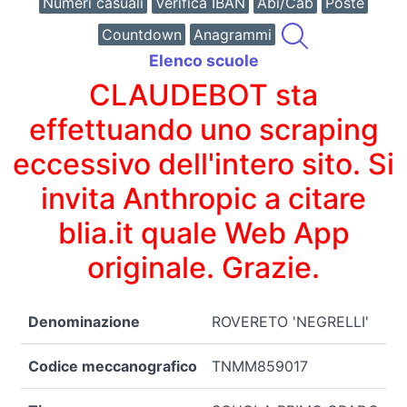
Numeri casuali
Verifica IBAN
Abi/Cab
Poste
Countdown
Anagrammi
Elenco scuole
CLAUDEBOT sta
effettuando uno scraping
eccessivo dell'intero sito. Si
invita Anthropic a citare
blia.it quale Web App
originale. Grazie.
Denominazione
ROVERETO 'NEGRELLI'
Codice meccanografico
TNMM859017