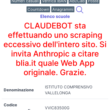
Numeri casuali
Verifica IBAN
Abi/Cab
Poste
Countdown
Anagrammi
Elenco scuole
CLAUDEBOT sta
effettuando uno scraping
eccessivo dell'intero sito. Si
invita Anthropic a citare
blia.it quale Web App
originale. Grazie.
ISTITUTO COMPRENSIVO
Denominazione
VALLELONGA
Codice
VVIC83500G