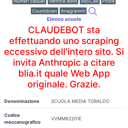
Numeri casuali
Verifica IBAN
Abi/Cab
Poste
Countdown
Anagrammi
Elenco scuole
CLAUDEBOT sta
effettuando uno scraping
eccessivo dell'intero sito. Si
invita Anthropic a citare
blia.it quale Web App
originale. Grazie.
Denominazione
SCUOLA MEDIA TORALDO
Codice
VVMM82201E
meccanografico