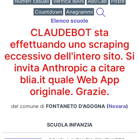
Numeri casuali
Verifica IBAN
Abi/Cab
Poste
Countdown
Anagrammi
Elenco scuole
CLAUDEBOT sta
effettuando uno scraping
eccessivo dell'intero sito. Si
invita Anthropic a citare
blia.it quale Web App
originale. Grazie.
del comune di
FONTANETO D'AGOGNA (
Novara
)
SCUOLA INFANZIA