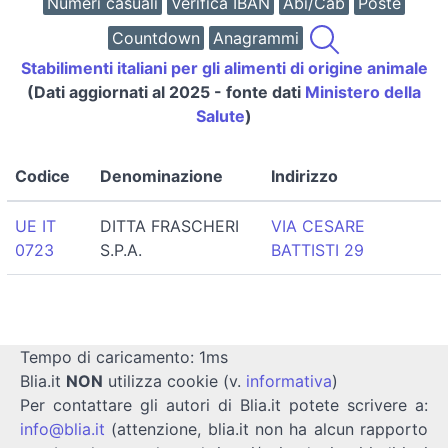
Numeri casuali
Verifica IBAN
Abi/Cab
Poste
Countdown
Anagrammi
Stabilimenti italiani per gli alimenti di origine animale
(Dati aggiornati al 2025 - fonte dati
Ministero della
Salute
)
Codice
Denominazione
Indirizzo
UE IT
DITTA FRASCHERI
VIA CESARE
0723
S.P.A.
BATTISTI 29
Tempo di caricamento: 1ms
Blia.it
NON
utilizza cookie (v.
informativa
)
Per contattare gli autori di Blia.it potete scrivere a:
info@blia.it
(attenzione, blia.it non ha alcun rapporto