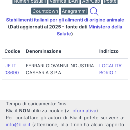
Numeri casuali
Verifica IBAN
Abi/Cab
Poste
Countdown
Anagrammi
Stabilimenti italiani per gli alimenti di origine animale
(Dati aggiornati al 2025 - fonte dati
Ministero della
Salute
)
Codice
Denominazione
Indirizzo
UE IT
FERRARI GIOVANNI INDUSTRIA
LOCALITA'
08690
CASEARIA S.P.A.
BORIO 1
Tempo di caricamento: 1ms
Blia.it
NON
utilizza cookie (v.
informativa
)
Per contattare gli autori di Blia.it potete scrivere a:
info@blia.it
(attenzione, blia.it non ha alcun rapporto