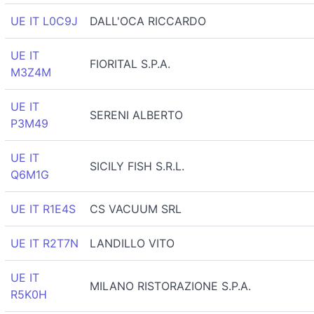
UE IT L0C9J
DALL'OCA RICCARDO
UE IT
FIORITAL S.P.A.
M3Z4M
UE IT
SERENI ALBERTO
P3M49
UE IT
SICILY FISH S.R.L.
Q6M1G
UE IT R1E4S
CS VACUUM SRL
UE IT R2T7N
LANDILLO VITO
UE IT
MILANO RISTORAZIONE S.P.A.
R5K0H