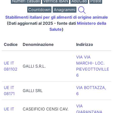
Numeri casuali
Verifica IBAN
Abi/Cab
Poste
Countdown
Anagrammi
Stabilimenti italiani per gli alimenti di origine animale
(Dati aggiornati al 2025 - fonte dati
Ministero della
Salute
)
Codice
Denominazione
Indirizzo
VIA VIA
UE IT
MARCHI- LOC.
GALLI S.R.L.
081102
PIEVEOTTOVILLE
6
UE IT
VIA BOTTAZZA,
GALLI SRL
08171
6
VIA
UE IT
CASEIFICIO CENSI CAV.
GIARANZANA,