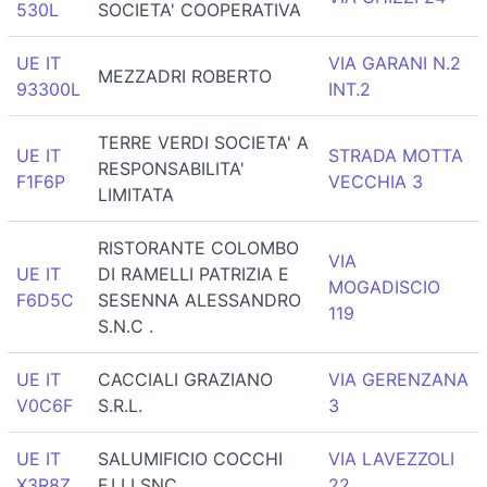
530L
SOCIETA' COOPERATIVA
UE IT
VIA GARANI N.2
MEZZADRI ROBERTO
93300L
INT.2
TERRE VERDI SOCIETA' A
UE IT
STRADA MOTTA
RESPONSABILITA'
F1F6P
VECCHIA 3
LIMITATA
RISTORANTE COLOMBO
VIA
UE IT
DI RAMELLI PATRIZIA E
MOGADISCIO
F6D5C
SESENNA ALESSANDRO
119
S.N.C .
UE IT
CACCIALI GRAZIANO
VIA GERENZANA
V0C6F
S.R.L.
3
UE IT
SALUMIFICIO COCCHI
VIA LAVEZZOLI
X3R8Z
F.LLI SNC
22