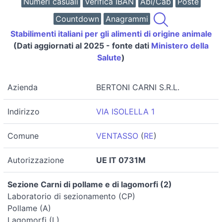
Numeri casuali
Verifica IBAN
Abi/Cab
Poste
Countdown
Anagrammi
Stabilimenti italiani per gli alimenti di origine animale
(Dati aggiornati al 2025 - fonte dati
Ministero della
Salute
)
Azienda
BERTONI CARNI S.R.L.
Indirizzo
VIA ISOLELLA 1
Comune
VENTASSO
(
RE
)
Autorizzazione
UE IT 0731M
Sezione Carni di pollame e di lagomorfi (2)
Laboratorio di sezionamento (CP)
Pollame (A)
Lagomorfi (L)