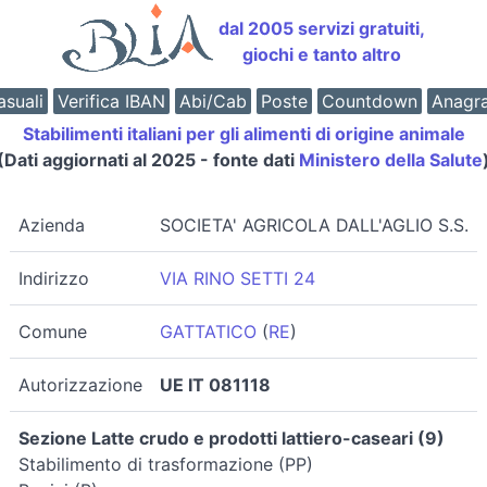
dal 2005 servizi gratuiti,
giochi e tanto altro
suali
Verifica IBAN
Abi/Cab
Poste
Countdown
Anagr
Stabilimenti italiani per gli alimenti di origine animale
(Dati aggiornati al 2025 - fonte dati
Ministero della Salute
Azienda
SOCIETA' AGRICOLA DALL'AGLIO S.S.
Indirizzo
VIA RINO SETTI 24
Comune
GATTATICO
(
RE
)
Autorizzazione
UE IT 081118
Sezione Latte crudo e prodotti lattiero-caseari (9)
Stabilimento di trasformazione (PP)