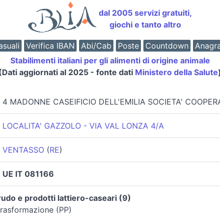
dal 2005 servizi gratuiti,
giochi e tanto altro
suali
Verifica IBAN
Abi/Cab
Poste
Countdown
Anagr
Stabilimenti italiani per gli alimenti di origine animale
(Dati aggiornati al 2025 - fonte dati
Ministero della Salute
4 MADONNE CASEIFICIO DELL'EMILIA SOCIETA' COOPER
LOCALITA' GAZZOLO - VIA VAL LONZA 4/A
VENTASSO
(
RE
)
UE IT 081166
udo e prodotti lattiero-caseari (9)
trasformazione (PP)