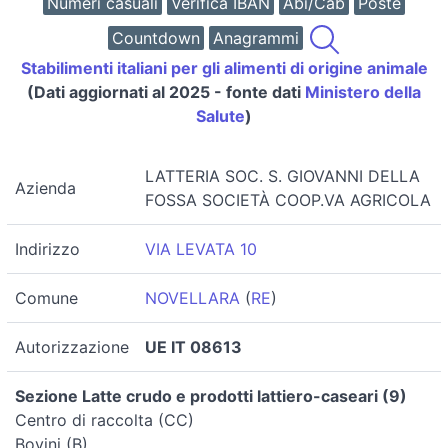
Numeri casuali
Verifica IBAN
Abi/Cab
Poste
Countdown
Anagrammi
Stabilimenti italiani per gli alimenti di origine animale
(Dati aggiornati al 2025 - fonte dati
Ministero della
Salute
)
LATTERIA SOC. S. GIOVANNI DELLA
Azienda
FOSSA SOCIETÀ COOP.VA AGRICOLA
Indirizzo
VIA LEVATA 10
Comune
NOVELLARA
(
RE
)
Autorizzazione
UE IT 08613
Sezione Latte crudo e prodotti lattiero-caseari (9)
Centro di raccolta (CC)
Bovini (B)