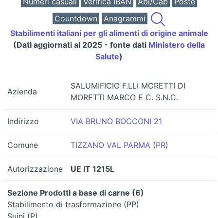
Numeri casuali
Verifica IBAN
Abi/Cab
Poste
Countdown
Anagrammi
Stabilimenti italiani per gli alimenti di origine animale
(Dati aggiornati al 2025 - fonte dati
Ministero della
Salute
)
SALUMIFICIO F.LLI MORETTI DI
Azienda
MORETTI MARCO E C. S.N.C.
Indirizzo
VIA BRUNO BOCCONI 21
Comune
TIZZANO VAL PARMA
(
PR
)
Autorizzazione
UE IT 1215L
Sezione Prodotti a base di carne (6)
Stabilimento di trasformazione (PP)
Suini (P)