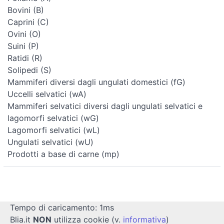
Bovini (B)
Caprini (C)
Ovini (O)
Suini (P)
Ratidi (R)
Solipedi (S)
Mammiferi diversi dagli ungulati domestici (fG)
Uccelli selvatici (wA)
Mammiferi selvatici diversi dagli ungulati selvatici e
lagomorfi selvatici (wG)
Lagomorfi selvatici (wL)
Ungulati selvatici (wU)
Prodotti a base di carne (mp)
Tempo di caricamento: 1ms
Blia.it
NON
utilizza cookie (v.
informativa
)