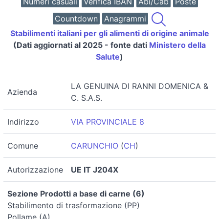
Numeri casuali
Verifica IBAN
Abi/Cab
Poste
Countdown
Anagrammi
Stabilimenti italiani per gli alimenti di origine animale
(Dati aggiornati al 2025 - fonte dati
Ministero della
Salute
)
LA GENUINA DI RANNI DOMENICA &
Azienda
C. S.A.S.
Indirizzo
VIA PROVINCIALE 8
Comune
CARUNCHIO
(
CH
)
Autorizzazione
UE IT J204X
Sezione Prodotti a base di carne (6)
Stabilimento di trasformazione (PP)
Pollame (A)