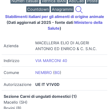
Numeri casuali
Verifica IBAN
Abi/Cab
Poste
Countdown
Anagrammi
Stabilimenti italiani per gli alimenti di origine animale
(Dati aggiornati al 2025 - fonte dati
Ministero della
Salute
)
MACELLERIA ELIO DI ALGERI
Azienda
ANTONIO ED ENRICO & C. S.N.C.
Indirizzo
VIA MARCONI 40
Comune
NEMBRO
(
BG
)
Autorizzazione
UE IT V1V0D
Sezione Carni di ungulati domestici (1)
Macello (SH)
Bovini (B)