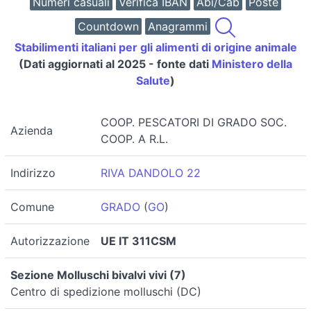
Numeri casuali
Verifica IBAN
Abi/Cab
Poste
Countdown
Anagrammi
Stabilimenti italiani per gli alimenti di origine animale
(Dati aggiornati al 2025 - fonte dati
Ministero della
Salute
)
COOP. PESCATORI DI GRADO SOC.
Azienda
COOP. A R.L.
Indirizzo
RIVA DANDOLO 22
Comune
GRADO
(
GO
)
Autorizzazione
UE IT 311CSM
Sezione Molluschi bivalvi vivi (7)
Centro di spedizione molluschi (DC)