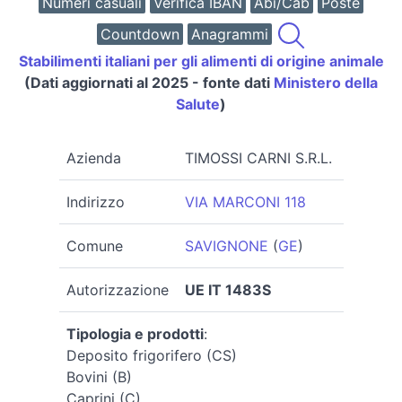
Numeri casuali
Verifica IBAN
Abi/Cab
Poste
Countdown
Anagrammi
Stabilimenti italiani per gli alimenti di origine animale
(Dati aggiornati al 2025 - fonte dati
Ministero della
Salute
)
Azienda
TIMOSSI CARNI S.R.L.
Indirizzo
VIA MARCONI 118
Comune
SAVIGNONE
(
GE
)
Autorizzazione
UE IT 1483S
Tipologia e prodotti
:
Deposito frigorifero (CS)
Bovini (B)
Caprini (C)