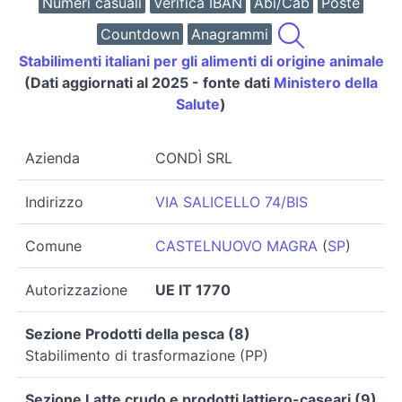
Numeri casuali
Verifica IBAN
Abi/Cab
Poste
Countdown
Anagrammi
Stabilimenti italiani per gli alimenti di origine animale
(Dati aggiornati al 2025 - fonte dati
Ministero della
Salute
)
Azienda
CONDÌ SRL
Indirizzo
VIA SALICELLO 74/BIS
Comune
CASTELNUOVO MAGRA
(
SP
)
Autorizzazione
UE IT 1770
Sezione Prodotti della pesca (8)
Stabilimento di trasformazione (PP)
Sezione Latte crudo e prodotti lattiero-caseari (9)