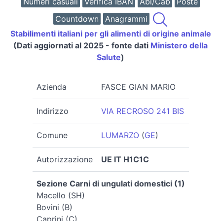
Numeri casuali
Verifica IBAN
Abi/Cab
Poste
Countdown
Anagrammi
Stabilimenti italiani per gli alimenti di origine animale
(Dati aggiornati al 2025 - fonte dati
Ministero della
Salute
)
Azienda
FASCE GIAN MARIO
Indirizzo
VIA RECROSO 241 BIS
Comune
LUMARZO
(
GE
)
Autorizzazione
UE IT H1C1C
Sezione Carni di ungulati domestici (1)
Macello (SH)
Bovini (B)
Caprini (C)