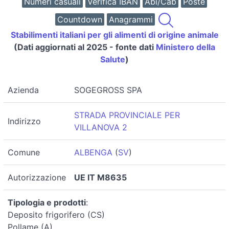
Numeri casuali
Verifica IBAN
Abi/Cab
Poste
Countdown
Anagrammi
Stabilimenti italiani per gli alimenti di origine animale
(Dati aggiornati al 2025 - fonte dati
Ministero della
Salute
)
Azienda
SOGEGROSS SPA
STRADA PROVINCIALE PER
Indirizzo
VILLANOVA 2
Comune
ALBENGA
(
SV
)
Autorizzazione
UE IT M8635
Tipologia e prodotti
:
Deposito frigorifero (CS)
Pollame (A)