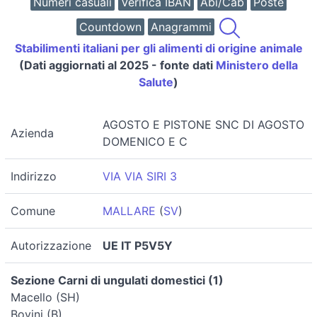
Numeri casuali
Verifica IBAN
Abi/Cab
Poste
Countdown
Anagrammi
Stabilimenti italiani per gli alimenti di origine animale
(Dati aggiornati al 2025 - fonte dati
Ministero della
Salute
)
AGOSTO E PISTONE SNC DI AGOSTO
Azienda
DOMENICO E C
Indirizzo
VIA VIA SIRI 3
Comune
MALLARE
(
SV
)
Autorizzazione
UE IT P5V5Y
Sezione Carni di ungulati domestici (1)
Macello (SH)
Bovini (B)