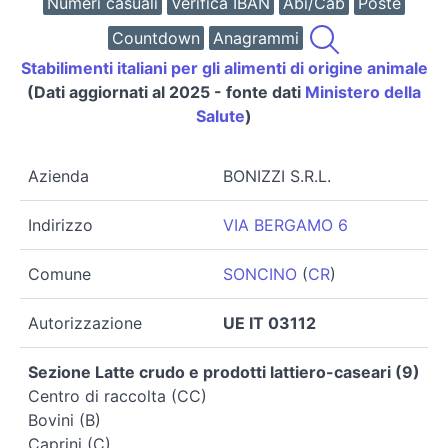
Numeri casuali
Verifica IBAN
Abi/Cab
Poste
Countdown
Anagrammi
Stabilimenti italiani per gli alimenti di origine animale
(Dati aggiornati al 2025 - fonte dati
Ministero della
Salute
)
Azienda
BONIZZI S.R.L.
Indirizzo
VIA BERGAMO 6
Comune
SONCINO
(
CR
)
Autorizzazione
UE IT 03112
Sezione Latte crudo e prodotti lattiero-caseari (9)
Centro di raccolta (CC)
Bovini (B)
Caprini (C)