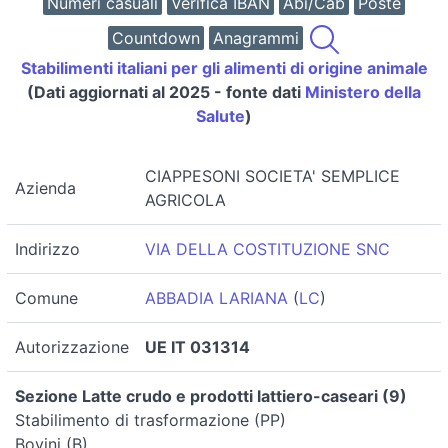
Numeri casuali
Verifica IBAN
Abi/Cab
Poste
Countdown
Anagrammi
Stabilimenti italiani per gli alimenti di origine animale
(Dati aggiornati al 2025 - fonte dati
Ministero della
Salute
)
CIAPPESONI SOCIETA' SEMPLICE
Azienda
AGRICOLA
Indirizzo
VIA DELLA COSTITUZIONE SNC
Comune
ABBADIA LARIANA
(
LC
)
Autorizzazione
UE IT 031314
Sezione Latte crudo e prodotti lattiero-caseari (9)
Stabilimento di trasformazione (PP)
Bovini (B)