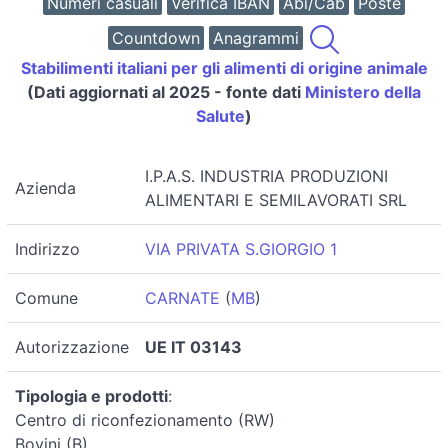
Numeri casuali
Verifica IBAN
Abi/Cab
Poste
Countdown
Anagrammi
Stabilimenti italiani per gli alimenti di origine animale
(Dati aggiornati al 2025 - fonte dati
Ministero della
Salute
)
I.P.A.S. INDUSTRIA PRODUZIONI
Azienda
ALIMENTARI E SEMILAVORATI SRL
Indirizzo
VIA PRIVATA S.GIORGIO 1
Comune
CARNATE
(
MB
)
Autorizzazione
UE IT 03143
Tipologia e prodotti
:
Centro di riconfezionamento (RW)
Bovini (B)