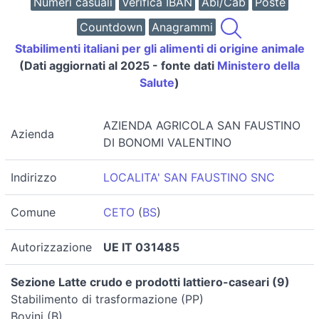
Numeri casuali
Verifica IBAN
Abi/Cab
Poste
Countdown
Anagrammi
Stabilimenti italiani per gli alimenti di origine animale
(Dati aggiornati al 2025 - fonte dati
Ministero della
Salute
)
AZIENDA AGRICOLA SAN FAUSTINO
Azienda
DI BONOMI VALENTINO
Indirizzo
LOCALITA' SAN FAUSTINO SNC
Comune
CETO
(
BS
)
Autorizzazione
UE IT 031485
Sezione Latte crudo e prodotti lattiero-caseari (9)
Stabilimento di trasformazione (PP)
Bovini (B)