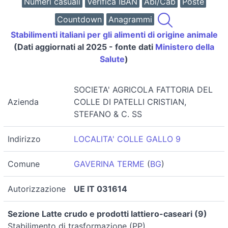
Numeri casuali
Verifica IBAN
Abi/Cab
Poste
Countdown
Anagrammi
Stabilimenti italiani per gli alimenti di origine animale
(Dati aggiornati al 2025 - fonte dati
Ministero della
Salute
)
SOCIETA' AGRICOLA FATTORIA DEL
Azienda
COLLE DI PATELLI CRISTIAN,
STEFANO & C. SS
Indirizzo
LOCALITA' COLLE GALLO 9
Comune
GAVERINA TERME
(
BG
)
Autorizzazione
UE IT 031614
Sezione Latte crudo e prodotti lattiero-caseari (9)
Stabilimento di trasformazione (PP)