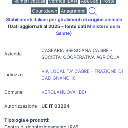
Numeri casuali
Verifica IBAN
Abi/Cab
Poste
Countdown
Anagrammi
Stabilimenti italiani per gli alimenti di origine animale
(Dati aggiornati al 2025 - fonte dati
Ministero della
Salute
)
CASEARIA BRESCIANA CA.BRE -
Azienda
SOCIETA' COOPERATIVA AGRICOLA
VIA LOCALITA' CABRE - FRAZIONE DI
Indirizzo
CADIGNANO 10
Comune
VEROLANUOVA
(
BS
)
Autorizzazione
UE IT 03204
Tipologia e prodotti
:
Centro di riconfezionamento (RW)