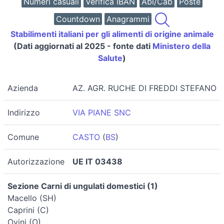
Numeri casuali
Verifica IBAN
Abi/Cab
Poste
Countdown
Anagrammi
Stabilimenti italiani per gli alimenti di origine animale
(Dati aggiornati al 2025 - fonte dati
Ministero della
Salute
)
Azienda
AZ. AGR. RUCHE DI FREDDI STEFANO
Indirizzo
VIA PIANE SNC
Comune
CASTO
(
BS
)
Autorizzazione
UE IT 03438
Sezione Carni di ungulati domestici (1)
Macello (SH)
Caprini (C)
Ovini (O)