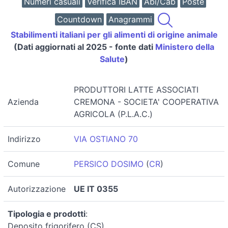
Numeri casuali
Verifica IBAN
Abi/Cab
Poste
Countdown
Anagrammi
Stabilimenti italiani per gli alimenti di origine animale
(Dati aggiornati al 2025 - fonte dati
Ministero della
Salute
)
PRODUTTORI LATTE ASSOCIATI
Azienda
CREMONA - SOCIETA' COOPERATIVA
AGRICOLA (P.L.A.C.)
Indirizzo
VIA OSTIANO 70
Comune
PERSICO DOSIMO
(
CR
)
Autorizzazione
UE IT 0355
Tipologia e prodotti
:
Deposito frigorifero (CS)