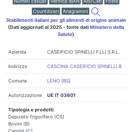
Numeri casuali
Verifica IBAN
Abi/Cab
Poste
Countdown
Anagrammi
Stabilimenti italiani per gli alimenti di origine animale
(Dati aggiornati al 2025 - fonte dati
Ministero della
Salute
)
Azienda
CASEIFICIO SPINELLI F.LLI S.R.L.
Indirizzo
CASCINA CASEIFICIO SPINELLI 8
Comune
LENO
(
BS
)
Autorizzazione
UE IT 03601
Tipologia e prodotti
:
Deposito frigorifero (CS)
Bovini (B)
Caprini (C)