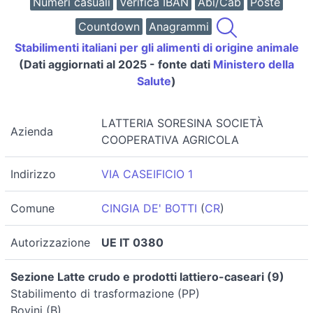
Numeri casuali
Verifica IBAN
Abi/Cab
Poste
Countdown
Anagrammi
Stabilimenti italiani per gli alimenti di origine animale
(Dati aggiornati al 2025 - fonte dati
Ministero della
Salute
)
LATTERIA SORESINA SOCIETÀ
Azienda
COOPERATIVA AGRICOLA
Indirizzo
VIA CASEIFICIO 1
Comune
CINGIA DE' BOTTI
(
CR
)
Autorizzazione
UE IT 0380
Sezione Latte crudo e prodotti lattiero-caseari (9)
Stabilimento di trasformazione (PP)
Bovini (B)