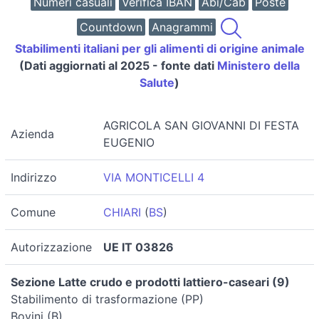
Numeri casuali
Verifica IBAN
Abi/Cab
Poste
Countdown
Anagrammi
Stabilimenti italiani per gli alimenti di origine animale
(Dati aggiornati al 2025 - fonte dati
Ministero della
Salute
)
AGRICOLA SAN GIOVANNI DI FESTA
Azienda
EUGENIO
Indirizzo
VIA MONTICELLI 4
Comune
CHIARI
(
BS
)
Autorizzazione
UE IT 03826
Sezione Latte crudo e prodotti lattiero-caseari (9)
Stabilimento di trasformazione (PP)
Bovini (B)