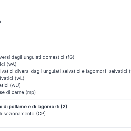
)
ersi dagli ungulati domestici (fG)
ici (wA)
vatici diversi dagli ungulati selvatici e lagomorfi selvatici 
vatici (wL)
atici (wU)
se di carne (mp)
 di pollame e di lagomorfi (2)
di sezionamento (CP)