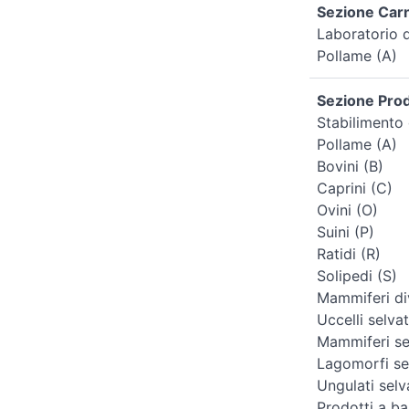
Sezione Carn
Laboratorio d
Pollame (A)
Sezione Prodo
Stabilimento 
Pollame (A)
Bovini (B)
Caprini (C)
Ovini (O)
Suini (P)
Ratidi (R)
Solipedi (S)
Mammiferi div
Uccelli selvat
Mammiferi sel
Lagomorfi sel
Ungulati selv
Prodotti a ba