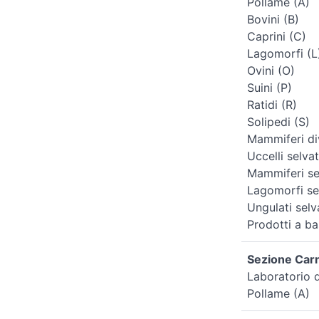
Pollame (A)
Bovini (B)
Caprini (C)
Lagomorfi (L
Ovini (O)
Suini (P)
Ratidi (R)
Solipedi (S)
Mammiferi div
Uccelli selvat
Mammiferi sel
Lagomorfi sel
Ungulati selv
Prodotti a ba
Sezione Carni
Laboratorio 
Pollame (A)