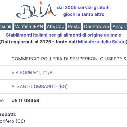
dal 2005 servizi gratuiti,
giochi e tanto altro
suali
Verifica IBAN
Abi/Cab
Poste
Countdown
Anagr
Stabilimenti italiani per gli alimenti di origine animale
(Dati aggiornati al 2025 - fonte dati
Ministero della Salute
COMMERCIO POLLERIA DI SEMPERBONI GIUSEPPE &
VIA FORNACI, 22/B
ALZANO LOMBARDO
(
BG
)
ne
UE IT 0865S
rodotti
:
orifero (CS)