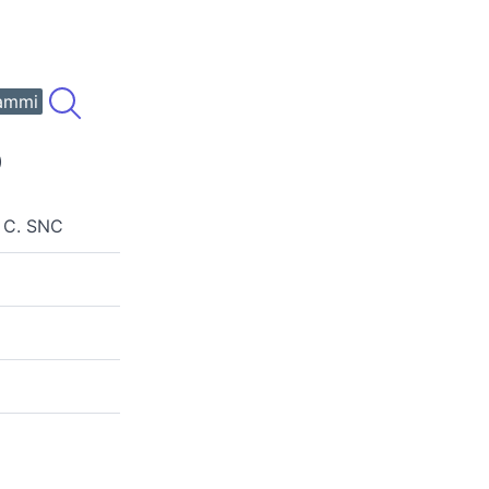
ammi
)
 C. SNC