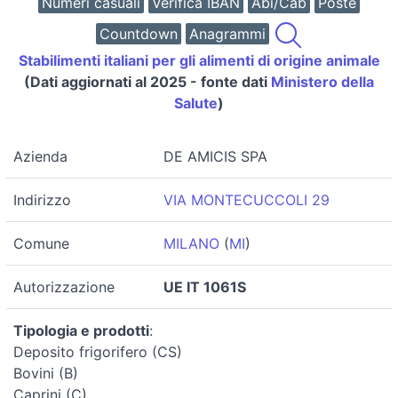
Numeri casuali
Verifica IBAN
Abi/Cab
Poste
Countdown
Anagrammi
Stabilimenti italiani per gli alimenti di origine animale
(Dati aggiornati al 2025 - fonte dati
Ministero della
Salute
)
Azienda
DE AMICIS SPA
Indirizzo
VIA MONTECUCCOLI 29
Comune
MILANO
(
MI
)
Autorizzazione
UE IT 1061S
Tipologia e prodotti
:
Deposito frigorifero (CS)
Bovini (B)
Caprini (C)