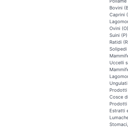
Pollame 
Bovini (
Caprini 
Lagomorf
Ovini (O
Suini (P)
Ratidi (R
Solipedi
Mammifer
Uccelli s
Mammifer
Lagomorf
Ungulati
Prodotti
Cosce di
Prodotti
Estratti 
Lumache
Stomaci, 