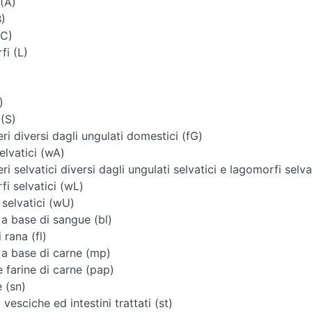
(A)
B)
(C)
i (L)
)
)
 (S)
i diversi dagli ungulati domestici (fG)
elvatici (wA)
i selvatici diversi dagli ungulati selvatici e lagomorfi selva
i selvatici (wL)
 selvatici (wU)
 a base di sangue (bl)
 rana (fl)
 a base di carne (mp)
e farine di carne (pap)
 (sn)
vesciche ed intestini trattati (st)