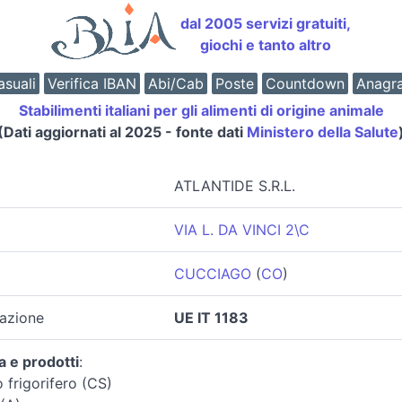
dal 2005 servizi gratuiti,
giochi e tanto altro
suali
Verifica IBAN
Abi/Cab
Poste
Countdown
Anagr
Stabilimenti italiani per gli alimenti di origine animale
(Dati aggiornati al 2025 - fonte dati
Ministero della Salute
ATLANTIDE S.R.L.
VIA L. DA VINCI 2\C
CUCCIAGO
(
CO
)
zazione
UE IT 1183
a e prodotti
:
 frigorifero (CS)