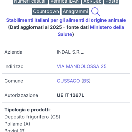
Numeri casuali
Verifica IBAN
Abi/Cab
Poste
Countdown
Anagrammi
Stabilimenti italiani per gli alimenti di origine animale
(Dati aggiornati al 2025 - fonte dati
Ministero della
Salute
)
Azienda
INDAL S.R.L.
Indirizzo
VIA MANDOLOSSA 25
Comune
GUSSAGO
(
BS
)
Autorizzazione
UE IT 1267L
Tipologia e prodotti
:
Deposito frigorifero (CS)
Pollame (A)
Bovini (B)