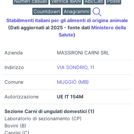
Numeri casuali
Verifica IBAN
Abi/Cab
Poste
Countdown
Anagrammi
Stabilimenti italiani per gli alimenti di origine animale
(Dati aggiornati al 2025 - fonte dati
Ministero della
Salute
)
Azienda
MASSIRONI CARNI SRL
Indirizzo
VIA SONDRIO, 11
Comune
MUGGIÒ
(
MB
)
Autorizzazione
UE IT 154M
Sezione Carni di ungulati domestici (1)
Laboratorio di sezionamento (CP)
Bovini (B)
Caprini (C)