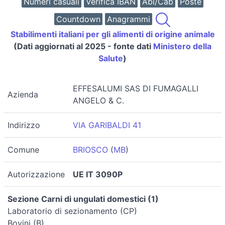
Numeri casuali
Verifica IBAN
Abi/Cab
Poste
Countdown
Anagrammi
Stabilimenti italiani per gli alimenti di origine animale
(Dati aggiornati al 2025 - fonte dati
Ministero della
Salute
)
EFFESALUMI SAS DI FUMAGALLI
Azienda
ANGELO & C.
Indirizzo
VIA GARIBALDI 41
Comune
BRIOSCO
(
MB
)
Autorizzazione
UE IT 3090P
Sezione Carni di ungulati domestici (1)
Laboratorio di sezionamento (CP)
Bovini (B)