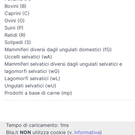
Bovini (B)
Caprini (C)
Ovini (O)
Suini (P)
Ratidi (R)
Solipedi (S)
Mammiferi diversi dagli ungulati domestici (fG)
Uccelli selvatici (wA)
Mammiferi selvatici diversi dagli ungulati selvatici e
lagomorfi selvatici (wG)
Lagomorfi selvatici (wL)
Ungulati selvatici (wU)
Prodotti a base di carne (mp)
Tempo di caricamento: 1ms
Blia.it
NON
utilizza cookie (v.
informativa
)