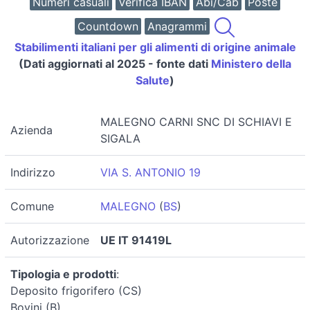
Numeri casuali
Verifica IBAN
Abi/Cab
Poste
Countdown
Anagrammi
Stabilimenti italiani per gli alimenti di origine animale
(Dati aggiornati al 2025 - fonte dati
Ministero della
Salute
)
MALEGNO CARNI SNC DI SCHIAVI E
Azienda
SIGALA
Indirizzo
VIA S. ANTONIO 19
Comune
MALEGNO
(
BS
)
Autorizzazione
UE IT 91419L
Tipologia e prodotti
:
Deposito frigorifero (CS)
Bovini (B)