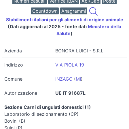
Numeri casuali
Verifica IBAN
Abi/Cab
Poste
Countdown
Anagrammi
Stabilimenti italiani per gli alimenti di origine animale
(Dati aggiornati al 2025 - fonte dati
Ministero della
Salute
)
Azienda
BONORA LUIGI - S.R.L.
Indirizzo
VIA PIOLA 19
Comune
INZAGO
(
MI
)
Autorizzazione
UE IT 91687L
Sezione Carni di ungulati domestici (1)
Laboratorio di sezionamento (CP)
Bovini (B)
Suini (P)