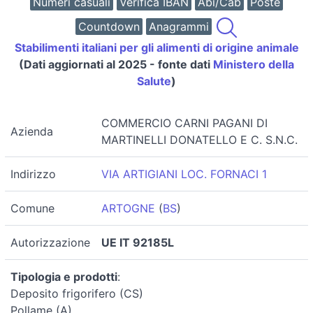
Numeri casuali
Verifica IBAN
Abi/Cab
Poste
Countdown
Anagrammi
Stabilimenti italiani per gli alimenti di origine animale
(Dati aggiornati al 2025 - fonte dati
Ministero della
Salute
)
COMMERCIO CARNI PAGANI DI
Azienda
MARTINELLI DONATELLO E C. S.N.C.
Indirizzo
VIA ARTIGIANI LOC. FORNACI 1
Comune
ARTOGNE
(
BS
)
Autorizzazione
UE IT 92185L
Tipologia e prodotti
:
Deposito frigorifero (CS)
Pollame (A)