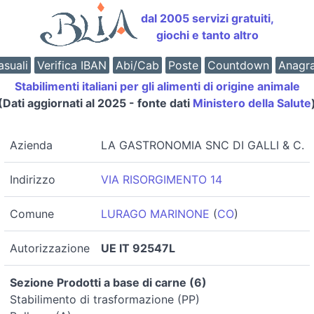
dal 2005 servizi gratuiti,
giochi e tanto altro
suali
Verifica IBAN
Abi/Cab
Poste
Countdown
Anagr
Stabilimenti italiani per gli alimenti di origine animale
(Dati aggiornati al 2025 - fonte dati
Ministero della Salute
Azienda
LA GASTRONOMIA SNC DI GALLI & C.
Indirizzo
VIA RISORGIMENTO 14
Comune
LURAGO MARINONE
(
CO
)
Autorizzazione
UE IT 92547L
Sezione Prodotti a base di carne (6)
Stabilimento di trasformazione (PP)